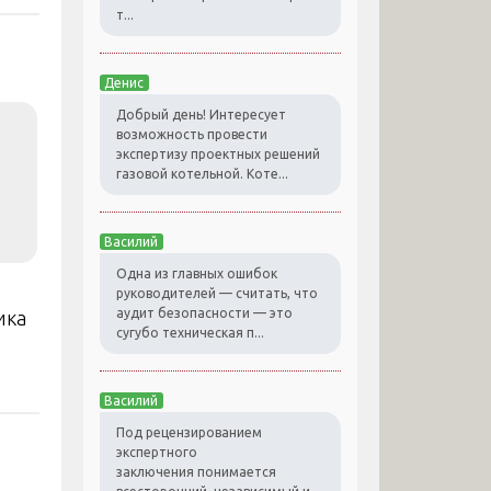
т...
Денис
Добрый день! Интересует
возможность провести
экспертизу проектных решений
газовой котельной. Коте...
Василий
Одна из главных ошибок
руководителей — считать, что
аудит безопасности — это
ика
сугубо техническая п...
Василий
Под рецензированием
экспертного
заключения понимается