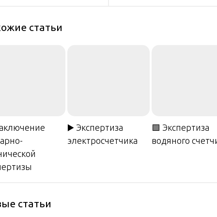
писям
ожие статьи
Заключение
▶️ Экспертиза
🟩 Экспертиза
арно-
электросчетчика
водяного счетч
нической
пертизы
ые статьи