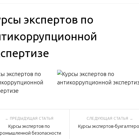
урсы экспертов по
нтикоррупционной
кспертизе
сы экспертов по
икоррупционной
пертизе
вигация
Курсы экспертов по
Курсы экспертов-бухгалтер
ромышленной безопасности