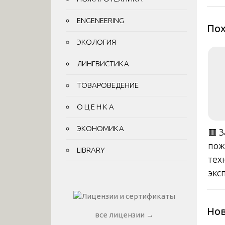
за
ENGENEERING
Пох
ЭКОЛОГИЯ
ЛИНГВИСТИКА
ТОВАРОВЕДЕНИЕ
О Ц Е Н К А
ЭКОНОМИКА
🟥 
пож
LIBRARY
тех
экс
Нов
все лицензии →