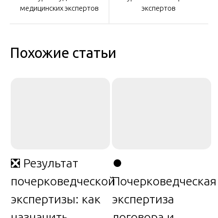
по
медицинских экспертов
экспертов
записям
Похожие статьи
❎ Результат
⏺️
почерковедческой
Почерковедческая
экспертизы: как
экспертиза
назначить,
договора и