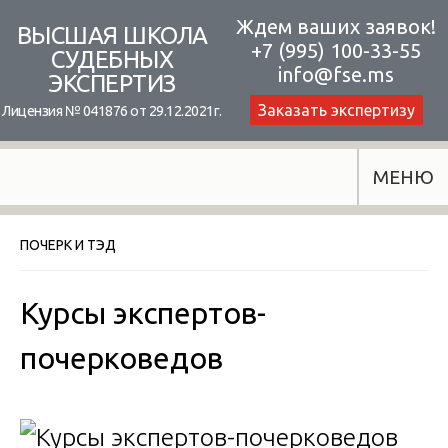
Skip
Ждем ваших заявок!
ВЫСШАЯ ШКОЛА
+7 (995) 100-33-55
to
СУДЕБНЫХ
info@fse.ms
ЭКСПЕРТИЗ
content
Заказать экспертизу
Лицензия № 041876 от 29.12.2021г.
МЕНЮ
ПОЧЕРК И ТЭД
Курсы экспертов-
почерковедов