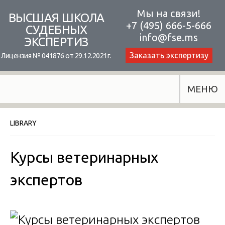
Skip
Мы на связи!
ВЫСШАЯ ШКОЛА
+7 (495) 666-5-666
to
СУДЕБНЫХ
info@fse.ms
ЭКСПЕРТИЗ
content
Заказать экспертизу
Лицензия № 041876 от 29.12.2021г.
МЕНЮ
LIBRARY
Курсы ветеринарных
экспертов