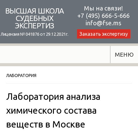
Skip
Мы на связи!
ВЫСШАЯ ШКОЛА
+7 (495) 666-5-666
to
СУДЕБНЫХ
info@fse.ms
ЭКСПЕРТИЗ
content
Заказать экспертизу
Лицензия № 041876 от 29.12.2021г.
МЕНЮ
ЛАБОРАТОРИЯ
Лаборатория анализа
химического состава
веществ в Москве