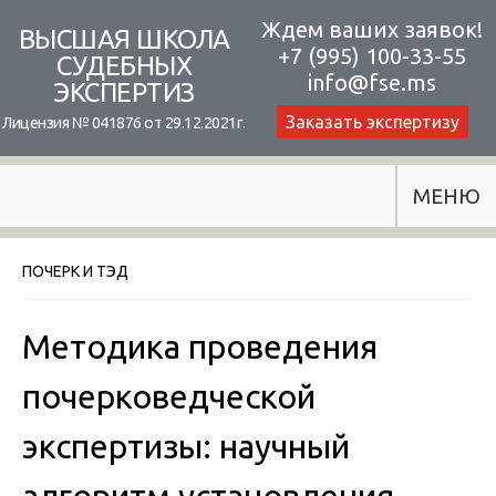
Skip
Ждем ваших заявок!
ВЫСШАЯ ШКОЛА
+7 (995) 100-33-55
to
СУДЕБНЫХ
info@fse.ms
ЭКСПЕРТИЗ
content
Заказать экспертизу
Лицензия № 041876 от 29.12.2021г.
МЕНЮ
ПОЧЕРК И ТЭД
Методика проведения
почерковедческой
экспертизы: научный