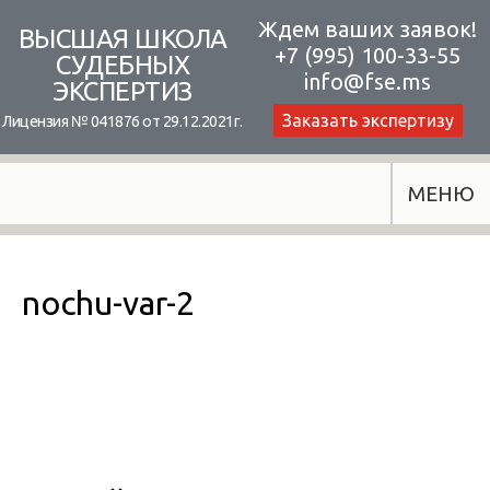
Skip
Ждем ваших заявок!
ВЫСШАЯ ШКОЛА
+7 (995) 100-33-55
to
СУДЕБНЫХ
info@fse.ms
ЭКСПЕРТИЗ
content
Заказать экспертизу
Лицензия № 041876 от 29.12.2021г.
МЕНЮ
nochu-var-2