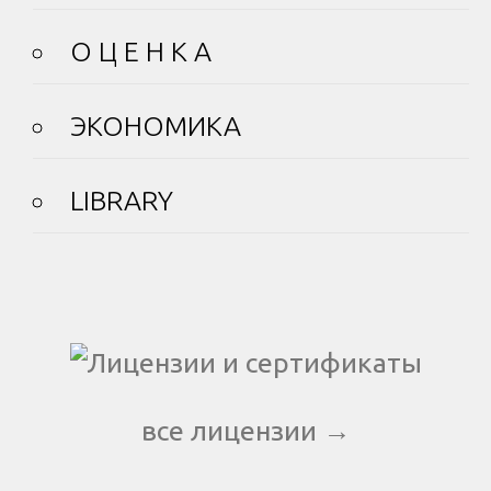
О Ц Е Н К А
ЭКОНОМИКА
LIBRARY
все лицензии →