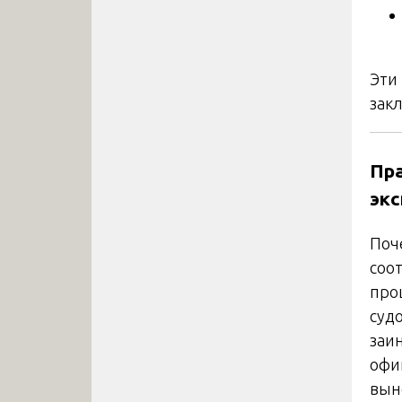
Эти
зак
Пр
экс
Поч
соо
про
суд
заи
офи
вын