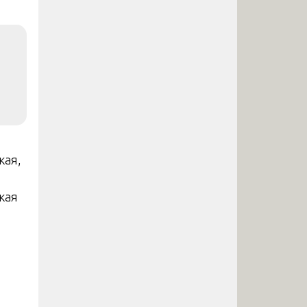
кая,
кая