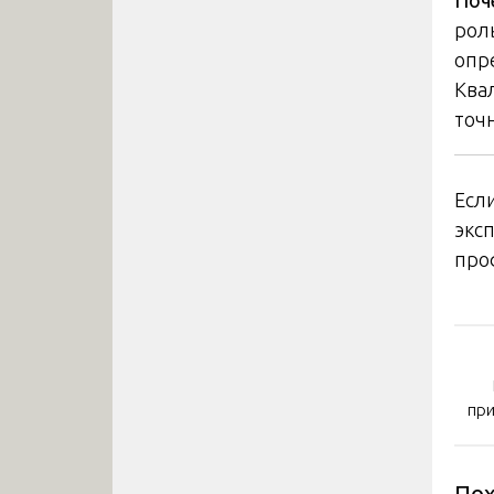
рол
опр
Ква
точ
Есл
экс
про
На
по
при
за
Пох