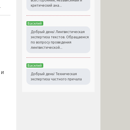
всесторонний, независимый и
.
критический ана...
Василий
Добрый день! Лингвистическая
экспертиза текстов. Обращаемся
по вопросу проведения
лингвистической...
Василий
 и
Добрый день! Техническая
экспертиза частного причала