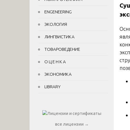
Сущ
ENGENEERING
экс
ЭКОЛОГИЯ
Осн
явл
ЛИНГВИСТИКА
кон
ТОВАРОВЕДЕНИЕ
экс
стр
О Ц Е Н К А
поз
ЭКОНОМИКА
LIBRARY
все лицензии →