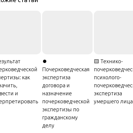
езультат
⏺️
🟨 Технико-
ерковедческой
Почерковедческая
почерковедчес
пертизы: как
экспертиза
психолого-
начить,
договора и
почерковедчес
вести и
назначение
экспертиза
ерпретировать
почерковедческой
умершего лица
экспертизы по
гражданскому
делу