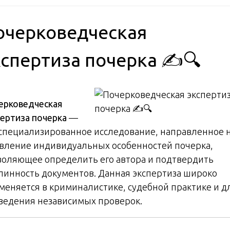
очерковедческая
кспертиза почерка ✍️🔍
ерковедческая
пертиза почерка
—
 специализированное исследование, направленное 
вление индивидуальных особенностей почерка,
воляющее определить его автора и подтвердить
линность документов. Данная экспертиза широко
меняется в криминалистике, судебной практике и д
ведения независимых проверок.