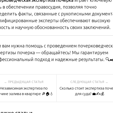
ь в обеспечении правосудия, позволяя точно
еделить факты, связанные с рукописными документ
лифицированные эксперты обеспечивают высокую
ность и научную обоснованность своих заключений.
и вам нужна помощь с проведением почерковедчес
пертизы почерка — обращайтесь! Мы гарантируем
фессиональный подход и надежные результаты. 🔍✒
вигация
Независимая экспертиза по
Сколько стоит экспертиза поч
чине залива в квартире 🔎🏠💧
для суда? 💼✍️💰
писям
ожие статьи