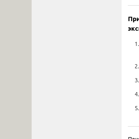
Пр
экс
Поч