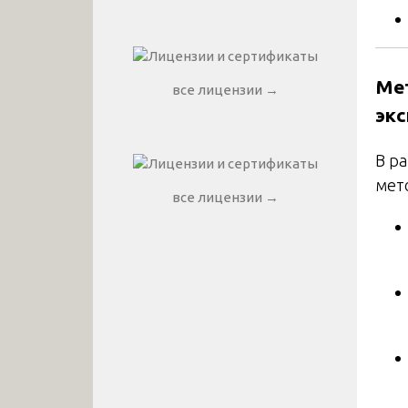
Ме
все лицензии →
экс
В р
мет
все лицензии →