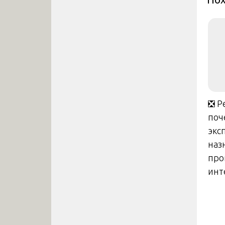
❎ Р
поч
экс
наз
про
инт