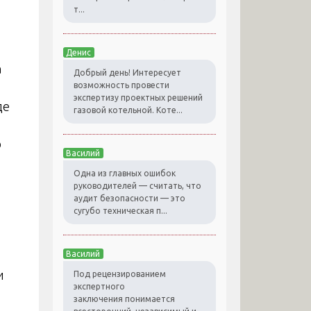
т...
Денис
а
Добрый день! Интересует
возможность провести
экспертизу проектных решений
де
газовой котельной. Коте...
о
Василий
Одна из главных ошибок
руководителей — считать, что
аудит безопасности — это
сугубо техническая п...
Василий
и
Под рецензированием
экспертного
заключения понимается