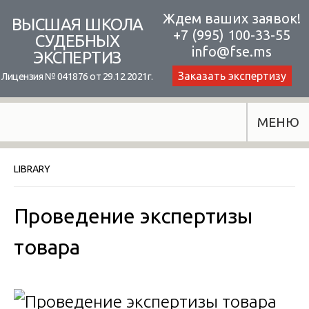
Skip
Ждем ваших заявок!
ВЫСШАЯ ШКОЛА
+7 (995) 100-33-55
to
СУДЕБНЫХ
info@fse.ms
ЭКСПЕРТИЗ
content
Заказать экспертизу
Лицензия № 041876 от 29.12.2021г.
МЕНЮ
LIBRARY
Проведение экспертизы
товара