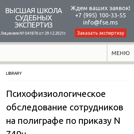
Skip
Ждем ваших заявок!
ВЫСШАЯ ШКОЛА
+7 (995) 100-33-55
to
СУДЕБНЫХ
info@fse.ms
ЭКСПЕРТИЗ
content
Заказать экспертизу
Лицензия № 041876 от 29.12.2021г.
МЕНЮ
LIBRARY
Психофизиологическое
обследование сотрудников
на полиграфе по приказу N