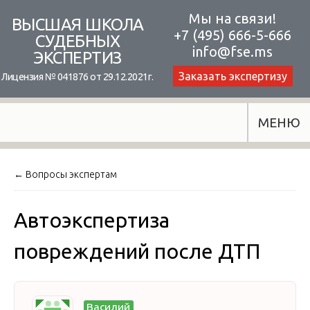
Skip
Мы на связи!
ВЫСШАЯ ШКОЛА
+7 (495) 666-5-666
to
СУДЕБНЫХ
info@fse.ms
ЭКСПЕРТИЗ
content
Заказать экспертизу
Лицензия № 041876 от 29.12.2021г.
МЕНЮ
← Вопросы экспертам
Автоэкспертиза
повреждений после ДТП
Василий