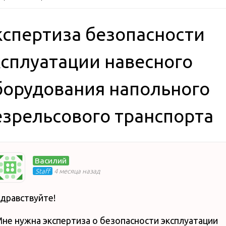
кспертиза безопасности
ксплуатации навесного
борудования напольного
езрельсового транспорта
Василий
Staff
4 месяца назад
дравствуйте!
не нужна экспертиза о безопасности эксплуатации