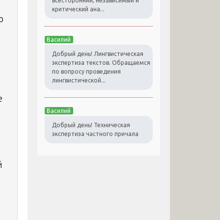
всесторонний, независимый и
критический ана...
о
Василий
Добрый день! Лингвистическая
экспертиза текстов. Обращаемся
по вопросу проведения
лингвистической...
е
Василий
Добрый день! Техническая
экспертиза частного причала
й