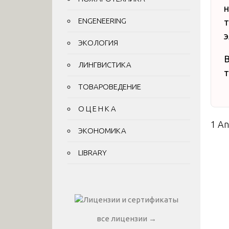
н
ENGENEERING
т
э
ЭКОЛОГИЯ
В
ЛИНГВИСТИКА
т
ТОВАРОВЕДЕНИЕ
О Ц Е Н К А
1 A
ЭКОНОМИКА
LIBRARY
все лицензии →