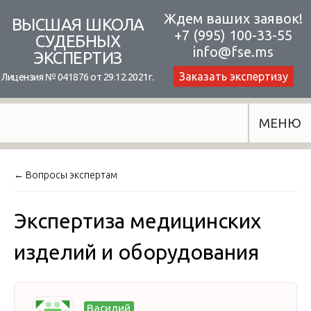
Skip
Ждем ваших заявок!
ВЫСШАЯ ШКОЛА
+7 (995) 100-33-55
to
СУДЕБНЫХ
info@fse.ms
ЭКСПЕРТИЗ
content
Заказать экспертизу
Лицензия № 041876 от 29.12.2021г.
МЕНЮ
← Вопросы экспертам
Экспертиза медицинских
изделий и оборудования
Василий