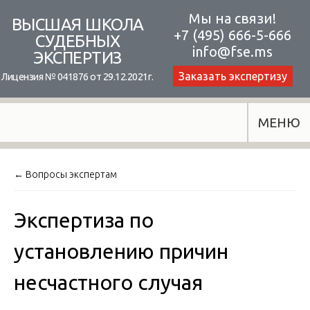
Skip
Мы на связи!
ВЫСШАЯ ШКОЛА
+7 (495) 666-5-666
to
СУДЕБНЫХ
info@fse.ms
ЭКСПЕРТИЗ
content
Заказать экспертизу
Лицензия № 041876 от 29.12.2021г.
МЕНЮ
← Вопросы экспертам
Экспертиза по
установлению причин
несчастного случая