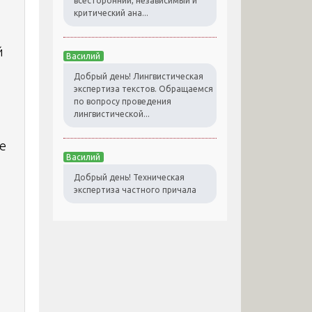
всесторонний, независимый и
критический ана...
й
Василий
Добрый день! Лингвистическая
экспертиза текстов. Обращаемся
по вопросу проведения
лингвистической...
е
Василий
Добрый день! Техническая
экспертиза частного причала