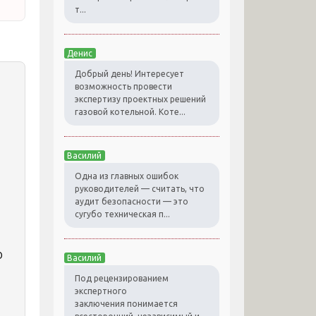
т...
Денис
Добрый день! Интересует
возможность провести
экспертизу проектных решений
газовой котельной. Коте...
Василий
Одна из главных ошибок
руководителей — считать, что
аудит безопасности — это
сугубо техническая п...
ю
Василий
Под рецензированием
экспертного
заключения понимается