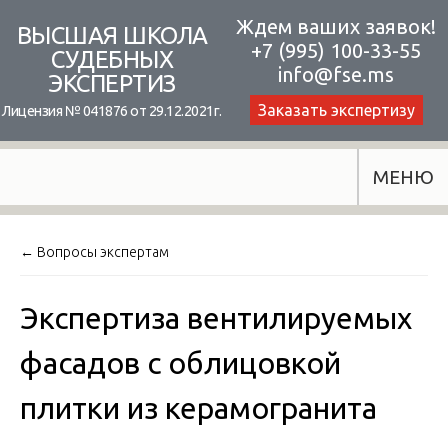
Skip
Ждем ваших заявок!
ВЫСШАЯ ШКОЛА
+7 (995) 100-33-55
to
СУДЕБНЫХ
info@fse.ms
ЭКСПЕРТИЗ
content
Заказать экспертизу
Лицензия № 041876 от 29.12.2021г.
МЕНЮ
← Вопросы экспертам
Экспертиза вентилируемых
фасадов с облицовкой
плитки из керамогранита