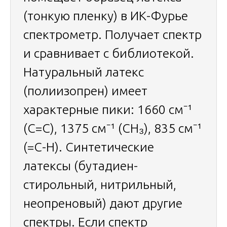
(тонкую пленку) в ИК-Фурье
спектрометр. Получает спектр
и сравнивает с библиотекой.
Натуральный латекс
(полиизопрен) имеет
характерные пики: 1660 см⁻¹
(C=C), 1375 см⁻¹ (CH₃), 835 см⁻¹
(=C-H). Синтетические
латексы (бутадиен-
стирольный, нитрильный,
неопреновый) дают другие
спектры. Если спектр