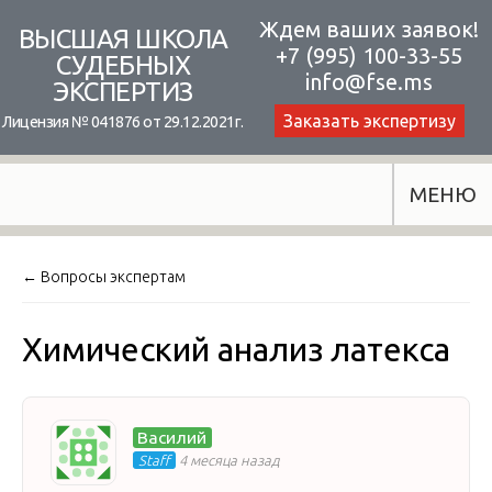
Skip
Ждем ваших заявок!
ВЫСШАЯ ШКОЛА
+7 (995) 100-33-55
to
СУДЕБНЫХ
info@fse.ms
ЭКСПЕРТИЗ
content
Заказать экспертизу
Лицензия № 041876 от 29.12.2021г.
МЕНЮ
← Вопросы экспертам
Химический анализ латекса
Василий
Staff
4 месяца назад