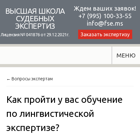
Skip
Ждем ваших заявок!
ВЫСШАЯ ШКОЛА
+7 (995) 100-33-55
to
СУДЕБНЫХ
info@fse.ms
ЭКСПЕРТИЗ
content
Заказать экспертизу
Лицензия № 041876 от 29.12.2021г.
МЕНЮ
← Вопросы экспертам
Как пройти у вас обучение
по лингвистической
экспертизе?