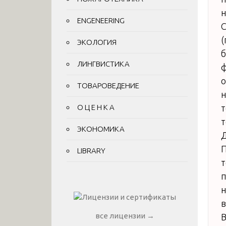
н
ENGENEERING
С
(
ЭКОЛОГИЯ
б
ЛИНГВИСТИКА
ф
о
ТОВАРОВЕДЕНИЕ
н
О Ц Е Н К А
т
т
ЭКОНОМИКА
Д
П
LIBRARY
т
п
н
в
все лицензии →
В