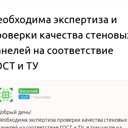
еобходима экспертиза и
роверки качества стеновы
анелей на соответствие
ОСТ и ТУ
Василий
Staff
1 год назад
обрый день!
еобходима экспертиза проверки качества стеновых
анелей на соответствие ГОСТ и ТУ, в том числе на