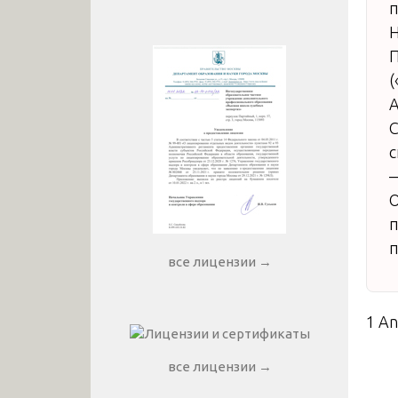
п
Н
П
(
А
С
с
—
О
п
п
все лицензии →
1 A
все лицензии →