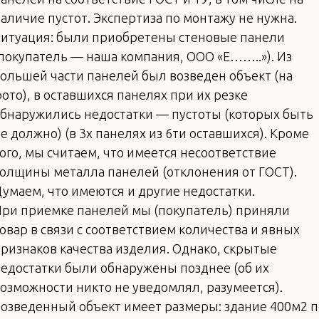
аличие пустот. Экспертиза по монтажу не нужна.
итуация: были приобретены стеновые панели
покупатель — наша компания, ООО «Е……..»). Из
ольшей части панелей был возведен объект (на
ото), в оставшихся панелях при их резке
бнаружились недостатки — пустоты (которых быть
е должно) (в 3х панелях из 6ти оставшихся). Кроме
ого, мы считаем, что имеется несоответствие
олщины металла панелей (отклонения от ГОСТ).
умаем, что имеются и другие недостатки.
ри приемке панелей мы (покупатель) приняли
овар в связи с соответствием количества и явных
ризнаков качества изделия. Однако, скрытые
едостатки были обнаружены позднее (об их
озможности никто не уведомлял, разумеется).
озведенный объект имеет размеры: здание 400м2 п