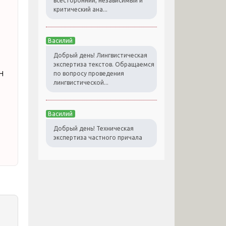
всесторонний, независимый и
критический ана...
Василий
Добрый день! Лингвистическая
экспертиза текстов. Обращаемся
н
по вопросу проведения
лингвистической...
Василий
Добрый день! Техническая
экспертиза частного причала