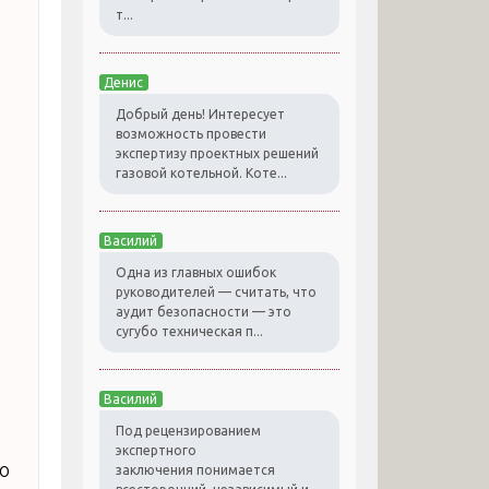
т...
Денис
Добрый день! Интересует
возможность провести
экспертизу проектных решений
газовой котельной. Коте...
Василий
Одна из главных ошибок
руководителей — считать, что
аудит безопасности — это
сугубо техническая п...
Василий
Под рецензированием
экспертного
о
заключения понимается