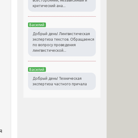
всесторонний, независимый и
критический ана...
Василий
Добрый день! Лингвистическая
экспертиза текстов. Обращаемся
в
по вопросу проведения
лингвистической...
я
Василий
Добрый день! Техническая
экспертиза частного причала
я