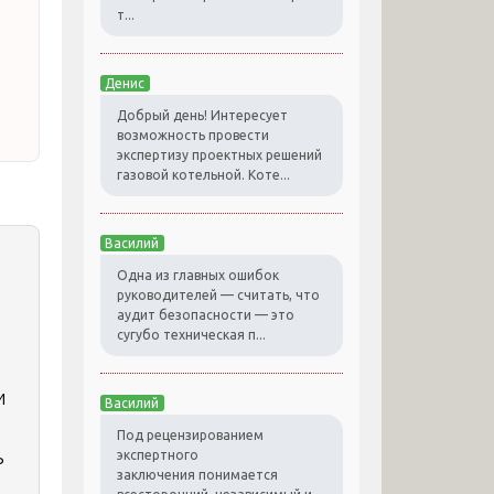
т...
Денис
Добрый день! Интересует
возможность провести
экспертизу проектных решений
газовой котельной. Коте...
Василий
Одна из главных ошибок
руководителей — считать, что
аудит безопасности — это
сугубо техническая п...
и
Василий
Под рецензированием
ь
экспертного
заключения понимается