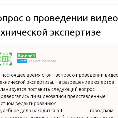
опрос о проведении видео
ехнической экспертизе
Василий
Staff
11 месяцев назад
 настоящее время стоит вопрос о проведении виде
ехнической экспертизы. На разрешение экспертов
ланируется поставить следующий вопрос:
одвергались ли видеозаписи представленные
Истцом редактированию?
удебное дело находится в Т…………….. городском
уде по иску о возмещении убытков после дтп Номер