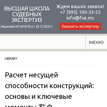
Skip
Ждем ваших заявок!
ВЫСШАЯ ШКОЛА
+7 (995) 100-33-55
to
СУДЕБНЫХ
info@fse.ms
ЭКСПЕРТИЗ
content
Заказать экспертизу
Лицензия № 041876 от 29.12.2021г.
МЕНЮ
LIBRARY
Расчет несущей
способности конструкций:
основы и ключевые