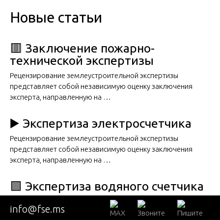
Новые статьи
🟥 Заключение пожарно-
технической экспертизы
Рецензирование землеустроительной экспертизы
представляет собой независимую оценку заключения
эксперта, направленную на …
▶️ Экспертиза электросчетчика
Рецензирование землеустроительной экспертизы
представляет собой независимую оценку заключения
эксперта, направленную на …
🟩 Экспертиза водяного счетчика
Рецензирование землеустроительной экспертизы
info@fse.ms
представляет собой независимую оценку заключения