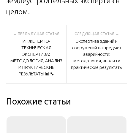
землеустроительных экспертиз в
целом.
Навигация
ИНЖЕНЕРНО-
Экспертиза зданий и
по
ТЕХНИЧЕСКАЯ
сооружений на предмет
ЭКСПЕРТИЗА:
аварийности:
МЕТОДОЛОГИЯ, АНАЛИЗ
методология, анализ и
записям
И ПРАКТИЧЕСКИЕ
практические результаты
РЕЗУЛЬТАТЫ 📊🔧
Похожие статьи