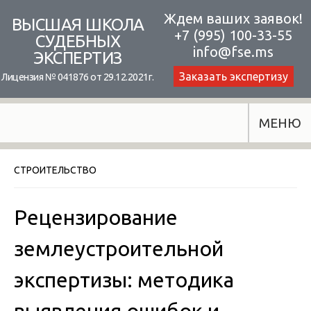
Skip
Ждем ваших заявок!
ВЫСШАЯ ШКОЛА
+7 (995) 100-33-55
to
СУДЕБНЫХ
info@fse.ms
ЭКСПЕРТИЗ
content
Заказать экспертизу
Лицензия № 041876 от 29.12.2021г.
МЕНЮ
СТРОИТЕЛЬСТВО
Рецензирование
землеустроительной
экспертизы: методика