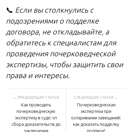
📞
Если вы столкнулись с
подозрениями о подделке
договора, не откладывайте, а
обратитесь к специалистам для
проведения почерковедческой
экспертизы, чтобы защитить свои
права и интересы.
Навигация
Как проводить
Почерковедческая
по
почерковедческую
экспертиза при
экспертизу в суде: от
оспаривании завещаний:
сбора доказательств до
как доказать подделку
записям
заключения
подписи?