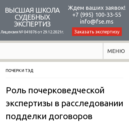
Skip
Ждем ваших заявок!
ВЫСШАЯ ШКОЛА
+7 (995) 100-33-55
to
СУДЕБНЫХ
info@fse.ms
ЭКСПЕРТИЗ
content
Заказать экспертизу
Лицензия № 041876 от 29.12.2021г.
МЕНЮ
ПОЧЕРК И ТЭД
Роль почерковедческой
экспертизы в расследовании
подделки договоров