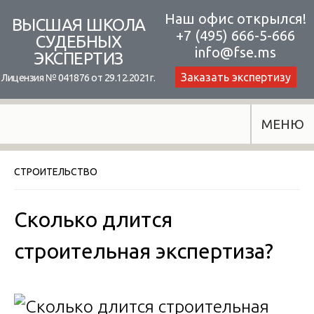
Skip
Наш офис открылся!
ВЫСШАЯ ШКОЛА
+7 (495) 666-5-666
to
СУДЕБНЫХ
info@fse.ms
ЭКСПЕРТИЗ
content
Заказать экспертизу
Лицензия № 041876 от 29.12.2021г.
МЕНЮ
СТРОИТЕЛЬСТВО
Сколько длится
строительная экспертиза?