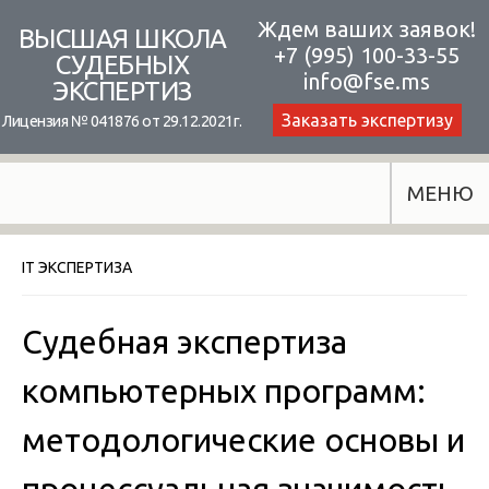
Skip
Ждем ваших заявок!
ВЫСШАЯ ШКОЛА
+7 (995) 100-33-55
to
СУДЕБНЫХ
info@fse.ms
ЭКСПЕРТИЗ
content
Заказать экспертизу
Лицензия № 041876 от 29.12.2021г.
МЕНЮ
IT ЭКСПЕРТИЗА
Судебная экспертиза
компьютерных программ:
методологические основы и