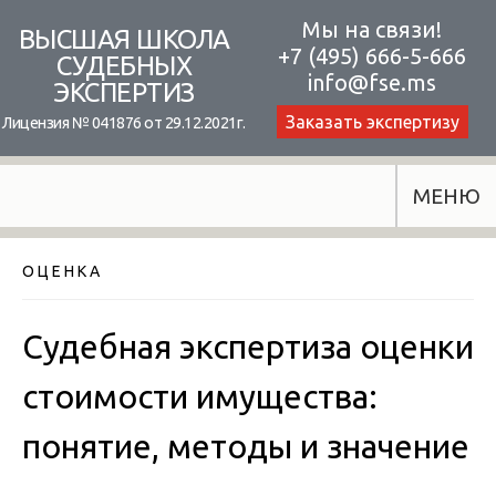
Skip
Мы на связи!
ВЫСШАЯ ШКОЛА
+7 (495) 666-5-666
to
СУДЕБНЫХ
info@fse.ms
ЭКСПЕРТИЗ
content
Заказать экспертизу
Лицензия № 041876 от 29.12.2021г.
МЕНЮ
О Ц Е Н К А
Судебная экспертиза оценки
стоимости имущества:
понятие, методы и значение