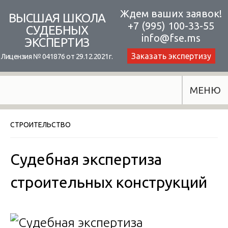
Skip
Ждем ваших заявок!
ВЫСШАЯ ШКОЛА
+7 (995) 100-33-55
to
СУДЕБНЫХ
info@fse.ms
ЭКСПЕРТИЗ
content
Заказать экспертизу
Лицензия № 041876 от 29.12.2021г.
МЕНЮ
СТРОИТЕЛЬСТВО
Судебная экспертиза
строительных конструкций