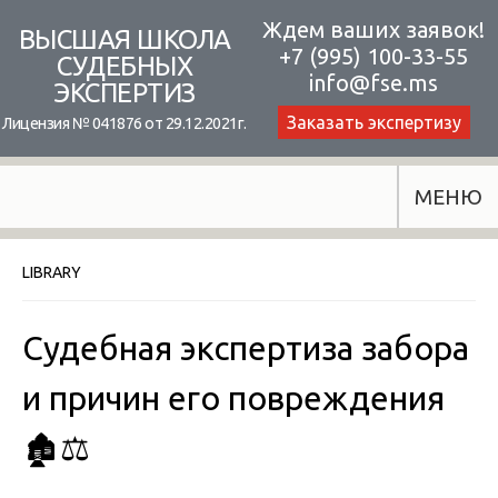
Skip
Ждем ваших заявок!
ВЫСШАЯ ШКОЛА
+7 (995) 100-33-55
to
СУДЕБНЫХ
info@fse.ms
ЭКСПЕРТИЗ
content
Заказать экспертизу
Лицензия № 041876 от 29.12.2021г.
МЕНЮ
LIBRARY
Судебная экспертиза забора
и причин его повреждения
🏚️⚖️