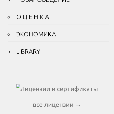
О Ц Е Н К А
ЭКОНОМИКА
LIBRARY
все лицензии →