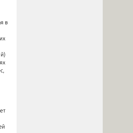
я в
их
й)
ях
с,
яет
ей