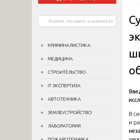
С
э
КРИМИНАЛИСТИКА
ш
МЕДИЦИНА
о
СТРОИТЕЛЬСТВО
IT ЭКСПЕРТИЗА
Вве
АВТОТЕХНИКА
исс
ЗЕМЛЕУСТРОЙСТВО
В с
и р
ЛАБОРАТОРИЯ
нез
меж
ПОЖАРОТЕХНИКА