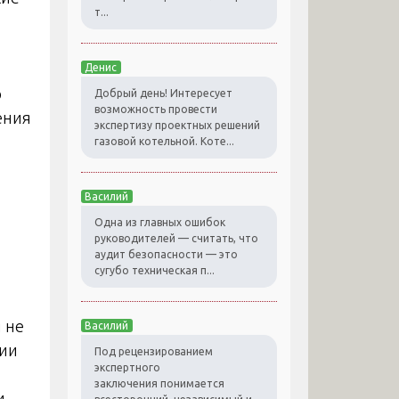
т...
Денис
о
Добрый день! Интересует
возможность провести
ения
экспертизу проектных решений
газовой котельной. Коте...
Василий
Одна из главных ошибок
руководителей — считать, что
аудит безопасности — это
сугубо техническая п...
 не
Василий
чии
Под рецензированием
экспертного
заключения понимается
и