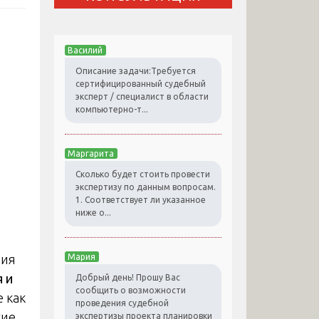
Василий
Описание задачи:Требуется
сертифицированный судебный
эксперт / специалист в области
компьютерно-т...
й
Маргарита
Сколько будет стоить провести
экспертизу по данным вопросам.
1. Соответствует ли указанное
ниже о...
ния
Мария
 и
Добрый день! Прошу Вас
сообщить о возможности
 как
проведения судебной
кие
экспертизы проекта планировки