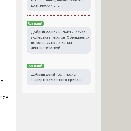
всесторонний, независимый и
критический ана...
Василий
Добрый день! Лингвистическая
экспертиза текстов. Обращаемся
по вопросу проведения
лингвистической...
Василий
Добрый день! Техническая
экспертиза частного причала
в,
тов.