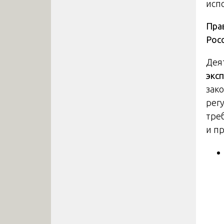
исп
Пра
Рос
Дея
экс
зак
рег
тре
и п