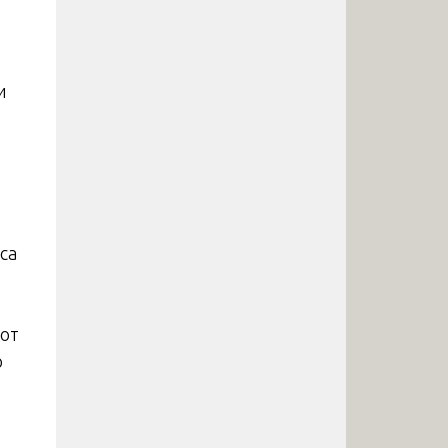
и
са
 от
о