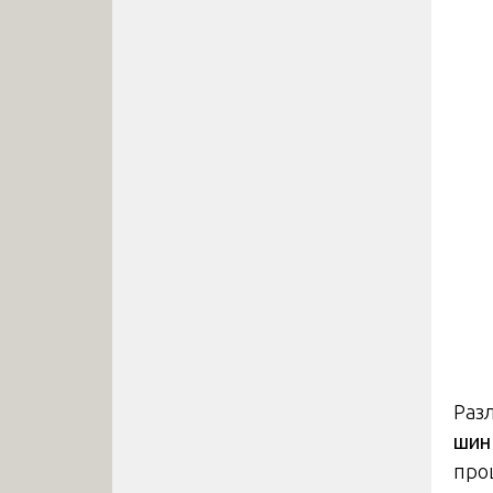
Раз
шин
про