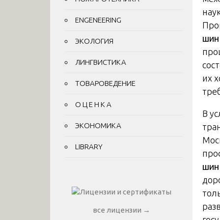
нау
ENGENEERING
Про
шин
ЭКОЛОГИЯ
про
ЛИНГВИСТИКА
сос
их 
ТОВАРОВЕДЕНИЕ
тре
О Ц Е Н К А
В у
ЭКОНОМИКА
тра
Мос
LIBRARY
про
шин
дор
тол
раз
все лицензии →
гос