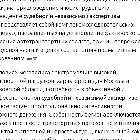
ки, материаловедение и юриспруденцию.
ведение
судебной и независимой экспертизы
представляет собой комплекс исследовательских
цедур, направленных на установление фактическог
тояния автотранспортных средств, причин поврежд
ходовой части и оценки соответствия нормативным
бованиям. 🚗⚖️
словиях мегаполиса с экстремально высокой
нспортной нагрузкой, характерной для Москвы и
ковской области, потребность в объективной и
фессиональной
судебной и независимой экспертизе
возрастает пропорционально интенсивности
ожного движения. Особенность региона заключается
ько в плотности транспортных потоков, но и в нали
витой экспертной инфраструктуры, включающей как
ударственные судебно-экспертные учреждения, так 