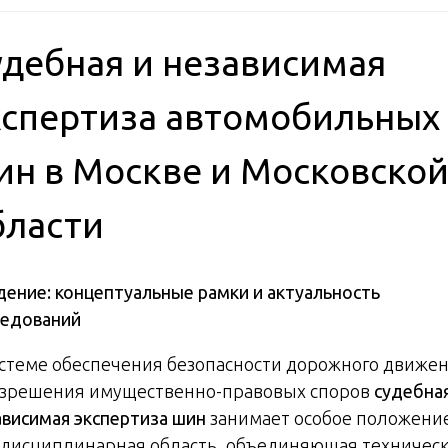
удебная и независимая
кспертиза автомобильных
ин в Москве и Московско
бласти
дение: концептуальные рамки и актуальность
ледований
истеме обеспечения безопасности дорожного движе
азрешения имущественно-правовых споров
судебная
ависимая экспертиза шин
занимает особое положение
дисциплинарная область, объединяющая техничес