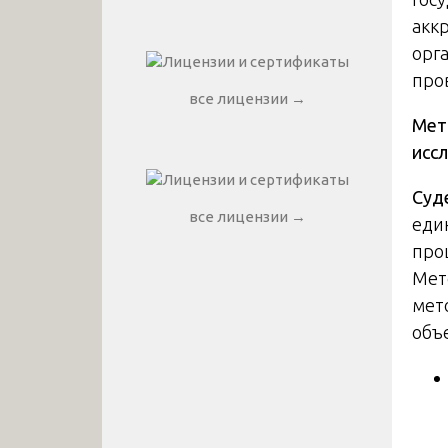
акк
орг
про
все лицензии →
Мет
исс
Суд
все лицензии →
еди
про
Мет
мет
объ