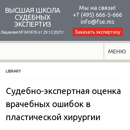
Skip
Мы на связи!
ВЫСШАЯ ШКОЛА
+7 (495) 666-5-666
to
СУДЕБНЫХ
info@fse.ms
ЭКСПЕРТИЗ
content
Заказать экспертизу
Лицензия № 041876 от 29.12.2021г.
МЕНЮ
LIBRARY
Судебно-экспертная оценка
врачебных ошибок в
пластической хирургии