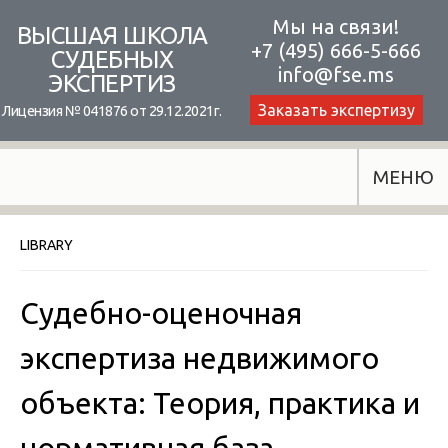
Skip
Мы на связи!
ВЫСШАЯ ШКОЛА
+7 (495) 666-5-666
to
СУДЕБНЫХ
info@fse.ms
ЭКСПЕРТИЗ
content
Заказать экспертизу
Лицензия № 041876 от 29.12.2021г.
МЕНЮ
LIBRARY
Судебно-оценочная
экспертиза недвижимого
объекта: Теория, практика и