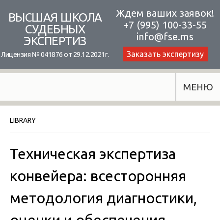
Skip
Ждем ваших заявок!
ВЫСШАЯ ШКОЛА
+7 (995) 100-33-55
to
СУДЕБНЫХ
info@fse.ms
ЭКСПЕРТИЗ
content
Заказать экспертизу
Лицензия № 041876 от 29.12.2021г.
МЕНЮ
LIBRARY
Техническая экспертиза
конвейера: всесторонняя
методология диагностики,