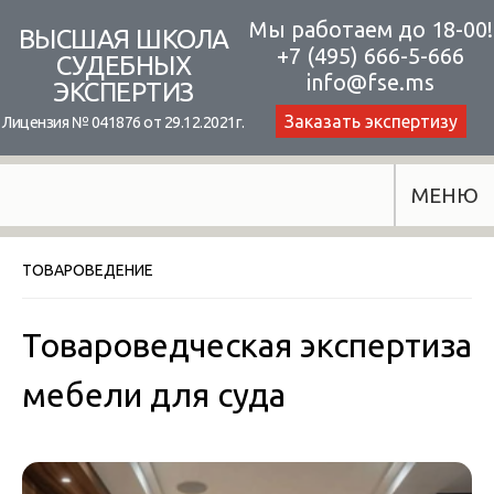
Skip
Мы работаем до 18-00!
ВЫСШАЯ ШКОЛА
+7 (495) 666-5-666
to
СУДЕБНЫХ
info@fse.ms
ЭКСПЕРТИЗ
content
Заказать экспертизу
Лицензия № 041876 от 29.12.2021г.
МЕНЮ
ТОВАРОВЕДЕНИЕ
Товароведческая экспертиза
мебели для суда