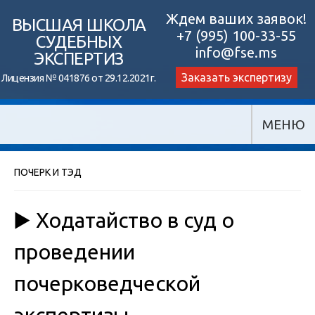
Skip
Ждем ваших заявок!
ВЫСШАЯ ШКОЛА
+7 (995) 100-33-55
to
СУДЕБНЫХ
info@fse.ms
ЭКСПЕРТИЗ
content
Заказать экспертизу
Лицензия № 041876 от 29.12.2021г.
МЕНЮ
ПОЧЕРК И ТЭД
▶️ Ходатайство в суд о
проведении
почерковедческой