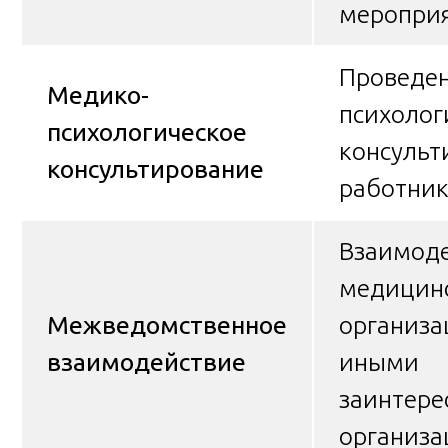
меропри
Проведен
Медико-
психолог
психологическое
консульт
консультирование
работни
Взаимоде
медицин
Межведомственное
организа
взаимодействие
иными
заинтер
организ