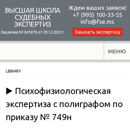
Skip
Ждем ваших заявок!
ВЫСШАЯ ШКОЛА
+7 (995) 100-33-55
to
СУДЕБНЫХ
info@fse.ms
ЭКСПЕРТИЗ
content
Заказать экспертизу
Лицензия № 041876 от 29.12.2021г.
МЕНЮ
LIBRARY
▶️ Психофизиологическая
экспертиза с полиграфом по
приказу № 749н