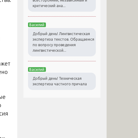
всесторонний, независимый и
критический ана...
Василий
Добрый день! Лингвистическая
и
экспертиза текстов. Обращаемся
по вопросу проведения
лингвистической...
ожет
Василий
ено
Добрый день! Техническая
экспертиза частного причала
ые
о
асия