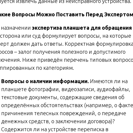
буется извлечь данные из неисправного устройства.
акие Вопросы Можно Поставить Перед Эксперто
 назначении
экспертиза планшета для обращения
сторона или суд формулирует вопросы, на которые
перт должен дать ответы. Корректная формулировк
росов – залог получения полезного и допустимого
лючения. Ниже приведён перечень типовых вопросо
уппированных по категориям.
Вопросы о наличии информации.
Имеются ли на
планшете фотографии, видеозаписи, аудиофайлы,
текстовые документы, содержащие сведения об
определённых обстоятельствах (например, о факт
причинения телесных повреждений, о передаче
денежных средств, о заключении договора)?
Содержится ли на устройстве переписка в