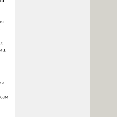
ли
ля
.
же
иц,
ми
с
 сам