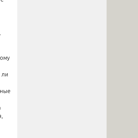
м
,
ному
 ли
нные
а
я,