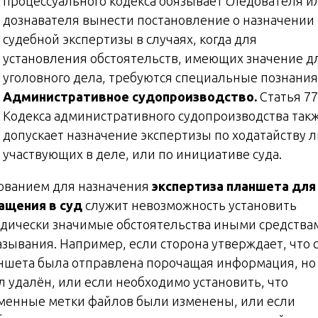
процессуального кодекса обязывает следователя и
дознавателя вынести постановление о назначении
судебной экспертизы в случаях, когда для
установления обстоятельств, имеющих значение д
уголовного дела, требуются специальные познания
Административное судопроизводство.
Статья 77
Кодекса административного судопроизводства так
допускает назначение экспертизы по ходатайству л
участвующих в деле, или по инициативе суда.
ованием для назначения
экспертиза планшета для
ащения в суд
служит невозможность установить
дически значимые обстоятельства иными средства
азывания. Например, если сторона утверждает, что 
ншета была отправлена порочащая информация, но
л удалён, или если необходимо установить, что
менные метки файлов были изменены, или если