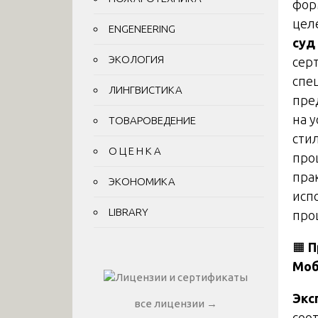
фор
цел
ENGENEERING
суд
ЭКОЛОГИЯ
сер
спе
ЛИНГВИСТИКА
пре
на 
ТОВАРОВЕДЕНИЕ
сти
О Ц Е Н К А
про
пра
ЭКОНОМИКА
исп
LIBRARY
про
🟧
П
Моб
Экс
все лицензии →
соо