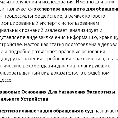
ма их получения и исследования. Именно для этих
ей назначается
экспертиза планшета для обращен
– процессуальное действие, в рамках которого
тифицированный эксперт с использованием
циальных познаний извлекает, анализирует и
дставляет в виде заключения информацию, хранящ
устройстве. Настоящая статья подготовлена в делов
ле и подробно разъясняет правовые основания,
цедуру назначения, требования к заключению, а та
ктические рекомендации для лиц, планирующих
ользовать данный вид доказательств в судебном
цессе.
равовые Основания Для Назначения Экспертизы
ильного Устройства
пертиза планшета для обращения в суд
назначаетс
тветствии с нормами процессуального законодательс