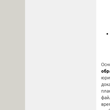
Осн
обр
юри
док
пла
фай
вре