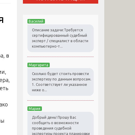
я
Василий
Описание задачи:Требуется
сертифицированный судебный
эксперт / специалист в области
компьютерно-т...
а, в
Маргарита
ии,
Сколько будет стоить провести
ера,
экспертизу по данным вопросам.
1. Соответствует ли указанное
еть
ниже о...
ако
Мария
Добрый день! Прошу Вас
ны
сообщить о возможности
проведения судебной
экспертизы проекта планировки