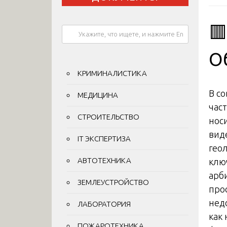

О
КРИМИНАЛИСТИКА
В с
МЕДИЦИНА
час
СТРОИТЕЛЬСТВО
нос
вид
IT ЭКСПЕРТИЗА
гео
АВТОТЕХНИКА
клю
арб
ЗЕМЛЕУСТРОЙСТВО
про
нед
ЛАБОРАТОРИЯ
как
ПОЖАРОТЕХНИКА