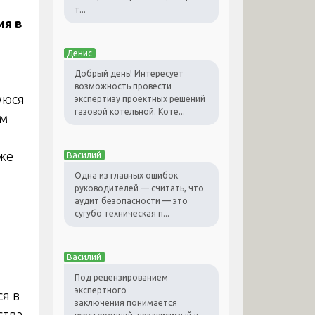
т...
ия в
Денис
Добрый день! Интересует
возможность провести
уюся
экспертизу проектных решений
газовой котельной. Коте...
ом
кже
Василий
Одна из главных ошибок
руководителей — считать, что
аудит безопасности — это
сугубо техническая п...
Василий
Под рецензированием
экспертного
я в
заключения понимается
тва.