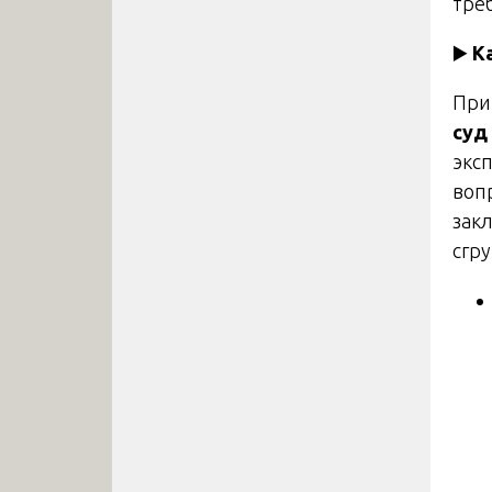
тре
▶️
К
При
суд
экс
воп
зак
сгр