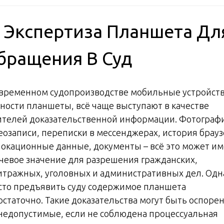
 Экспертиза Планшета Дл
бращения В Суд
овременном судопроизводстве мобильные устройств
тности планшеты, всё чаще выступают в качестве
ителей доказательственной информации. Фотограф
еозаписи, переписки в мессенджерах, история брауз
локационные данные, документы – всё это может им
чевое значение для разрешения гражданских,
итражных, уголовных и административных дел. Одн
сто предъявить суду содержимое планшета
остаточно. Такие доказательства могут быть оспоре
 недопустимые, если не соблюдена процессуальная