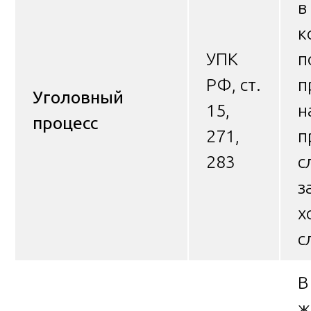
в
к
УПК
п
РФ, ст.
п
Уголовный
15,
н
процесс
271,
п
283
с
з
х
с
В
ж