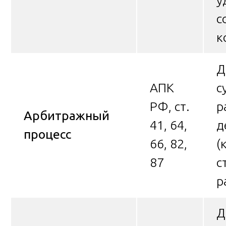
у
с
к
Д
АПК
с
РФ, ст.
р
Арбитражный
41, 64,
д
процесс
66, 82,
(
87
с
р
Д