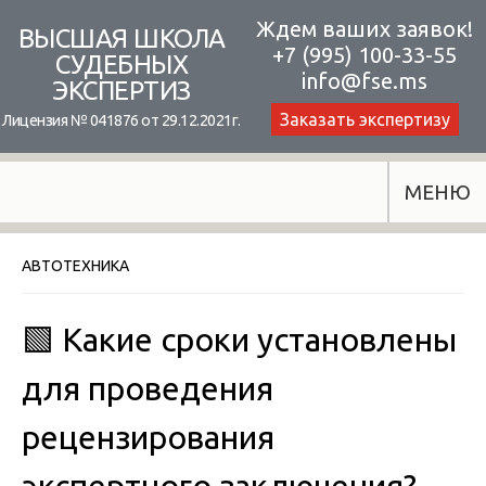
Skip
Ждем ваших заявок!
ВЫСШАЯ ШКОЛА
+7 (995) 100-33-55
to
СУДЕБНЫХ
info@fse.ms
ЭКСПЕРТИЗ
content
Заказать экспертизу
Лицензия № 041876 от 29.12.2021г.
МЕНЮ
АВТОТЕХНИКА
🟩 Какие сроки установлены
для проведения
рецензирования