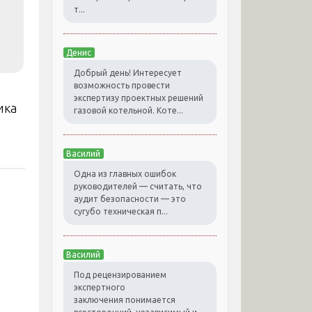
т...
Денис
Добрый день! Интересует
возможность провести
экспертизу проектных решений
ика
газовой котельной. Коте...
Василий
Одна из главных ошибок
руководителей — считать, что
аудит безопасности — это
сугубо техническая п...
Василий
Под рецензированием
экспертного
заключения понимается