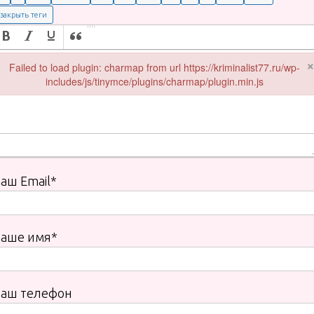
Failed to load plugin: charmap from url https://kriminalist77.ru/wp-
includes/js/tinymce/plugins/charmap/plugin.min.js
Failed to load plugin: charmap from url https://kriminalist77.ru/wp-incl
аш Email*
Ваше имя*
Ваш телефон