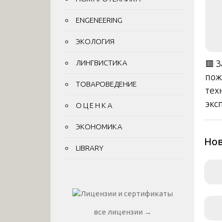
ENGENEERING
ЭКОЛОГИЯ
ЛИНГВИСТИКА
🟥 
пож
ТОВАРОВЕДЕНИЕ
тех
экс
О Ц Е Н К А
ЭКОНОМИКА
Нов
LIBRARY
все лицензии →