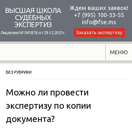
Skip
Ждем ваших заявок!
ВЫСШАЯ ШКОЛА
+7 (995) 100-33-55
to
СУДЕБНЫХ
info@fse.ms
ЭКСПЕРТИЗ
content
Заказать экспертизу
Лицензия № 041876 от 29.12.2021г.
МЕНЮ
БЕЗ РУБРИКИ
Можно ли провести
экспертизу по копии
документа?