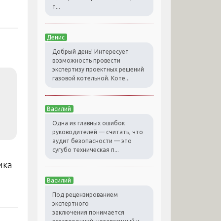
т...
Денис
Добрый день! Интересует
возможность провести
экспертизу проектных решений
газовой котельной. Коте...
Василий
Одна из главных ошибок
руководителей — считать, что
аудит безопасности — это
сугубо техническая п...
ика
Василий
Под рецензированием
экспертного
заключения понимается