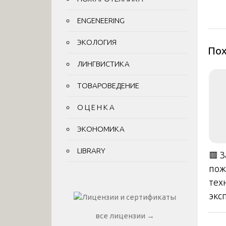
за
ENGENEERING
ЭКОЛОГИЯ
Пох
ЛИНГВИСТИКА
ТОВАРОВЕДЕНИЕ
О Ц Е Н К А
ЭКОНОМИКА
LIBRARY
🟥 
пож
тех
экс
все лицензии →