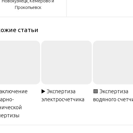
писям
Новокузнецк, Кемерово и
Прокопьевск
ожие статьи
Заключение
▶️ Экспертиза
🟩 Экспертиза
арно-
электросчетчика
водяного счетч
нической
пертизы