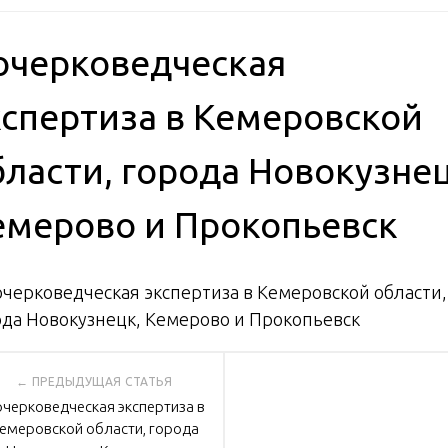
очерковедческая
кспертиза в Кемеровской
бласти, города Новокузнец
емерово и Прокопьевск
вигация
черковедческая экспертиза в
емеровской области, города