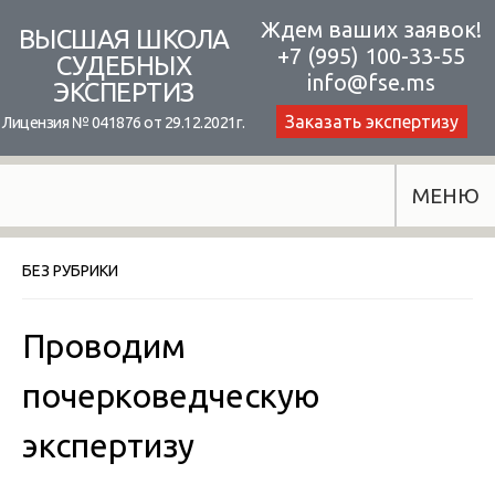
Skip
Ждем ваших заявок!
ВЫСШАЯ ШКОЛА
+7 (995) 100-33-55
to
СУДЕБНЫХ
info@fse.ms
ЭКСПЕРТИЗ
content
Заказать экспертизу
Лицензия № 041876 от 29.12.2021г.
МЕНЮ
БЕЗ РУБРИКИ
Проводим
почерковедческую
экспертизу