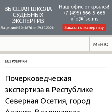
Skip
Наш офис открылся!
ВЫСШАЯ ШКОЛА
+7 (495) 666-5-666
to
СУДЕБНЫХ
info@fse.ms
ЭКСПЕРТИЗ
content
Заказать экспертизу
Лицензия № 041876 от 29.12.2021г.
МЕНЮ
БЕЗ РУБРИКИ
Почерковедческая
экспертиза в Республике
Северная Осетия, город