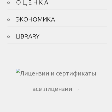
О Ц Е Н К А
ЭКОНОМИКА
LIBRARY
все лицензии →