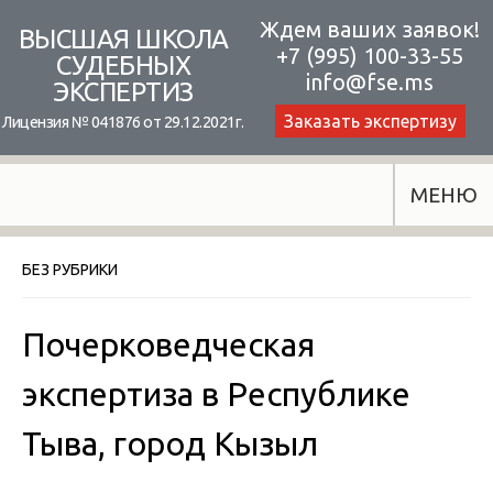
Skip
Ждем ваших заявок!
ВЫСШАЯ ШКОЛА
+7 (995) 100-33-55
to
СУДЕБНЫХ
info@fse.ms
ЭКСПЕРТИЗ
content
Заказать экспертизу
Лицензия № 041876 от 29.12.2021г.
МЕНЮ
БЕЗ РУБРИКИ
Почерковедческая
экспертиза в Республике
Тыва, город Кызыл