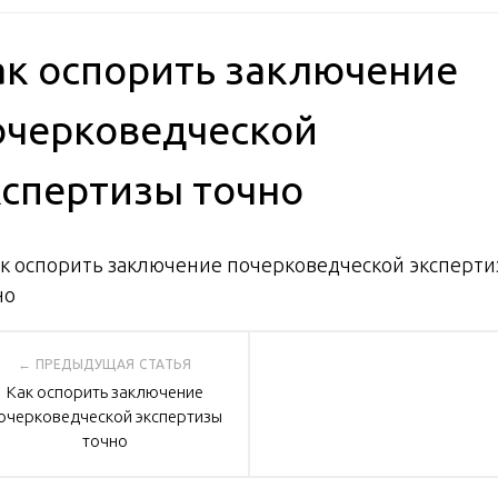
ак оспорить заключение
очерковедческой
кспертизы точно
вигация
Как оспорить заключение
очерковедческой экспертизы
писям
точно