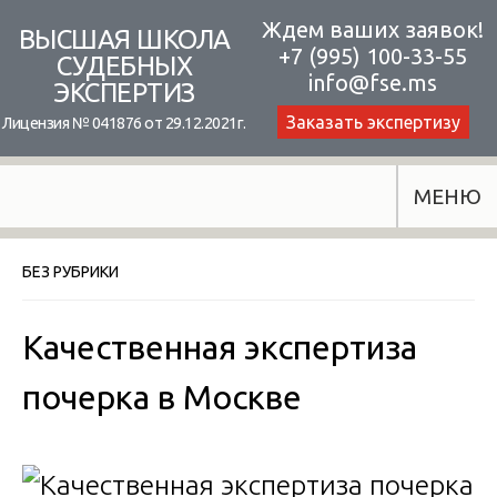
Skip
Ждем ваших заявок!
ВЫСШАЯ ШКОЛА
+7 (995) 100-33-55
to
СУДЕБНЫХ
info@fse.ms
ЭКСПЕРТИЗ
content
Заказать экспертизу
Лицензия № 041876 от 29.12.2021г.
МЕНЮ
БЕЗ РУБРИКИ
Качественная экспертиза
почерка в Москве