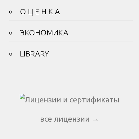
О Ц Е Н К А
ЭКОНОМИКА
LIBRARY
все лицензии →