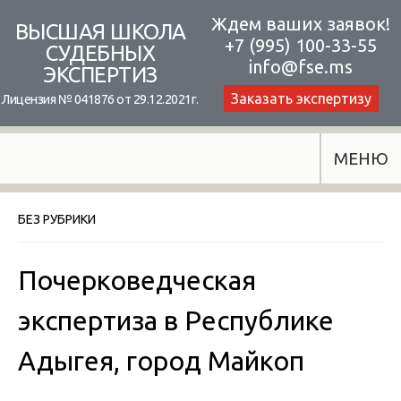
Skip
Ждем ваших заявок!
ВЫСШАЯ ШКОЛА
+7 (995) 100-33-55
to
СУДЕБНЫХ
info@fse.ms
ЭКСПЕРТИЗ
content
Заказать экспертизу
Лицензия № 041876 от 29.12.2021г.
МЕНЮ
БЕЗ РУБРИКИ
Почерковедческая
экспертиза в Республике
Адыгея, город Майкоп