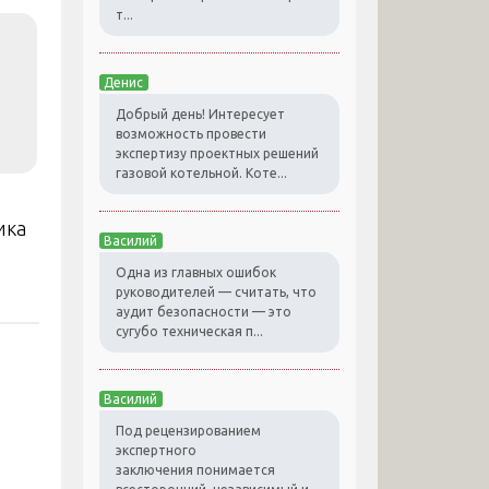
т...
Денис
Добрый день! Интересует
возможность провести
экспертизу проектных решений
газовой котельной. Коте...
ика
Василий
Одна из главных ошибок
руководителей — считать, что
аудит безопасности — это
сугубо техническая п...
Василий
Под рецензированием
экспертного
заключения понимается