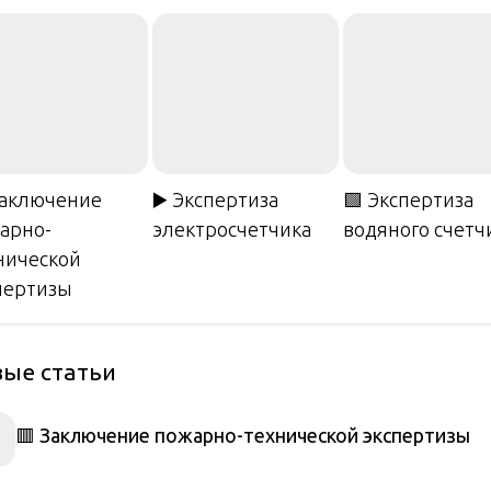
Заключение
▶️ Экспертиза
🟩 Экспертиза
арно-
электросчетчика
водяного счетч
нической
пертизы
ые статьи
🟥 Заключение пожарно-технической экспертизы