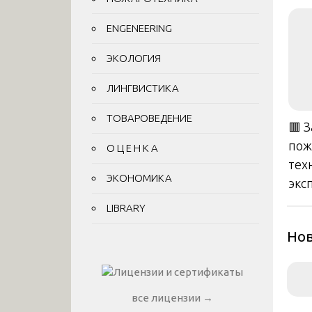
ENGENEERING
ЭКОЛОГИЯ
ЛИНГВИСТИКА
ТОВАРОВЕДЕНИЕ
🟥 
пож
О Ц Е Н К А
тех
ЭКОНОМИКА
экс
LIBRARY
Нов
все лицензии →