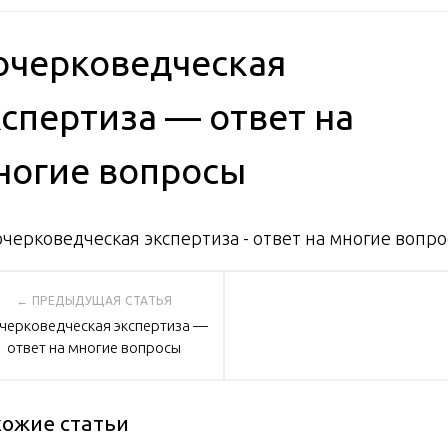
очерковедческая
кспертиза — ответ на
ногие вопросы
вигация
черковедческая экспертиза —
ответ на многие вопросы
писям
ожие статьи