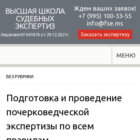
Skip
Ждем ваших заявок!
ВЫСШАЯ ШКОЛА
+7 (995) 100-33-55
to
СУДЕБНЫХ
info@fse.ms
ЭКСПЕРТИЗ
content
Заказать экспертизу
Лицензия № 041876 от 29.12.2021г.
МЕНЮ
БЕЗ РУБРИКИ
Подготовка и проведение
почерковедческой
экспертизы по всем