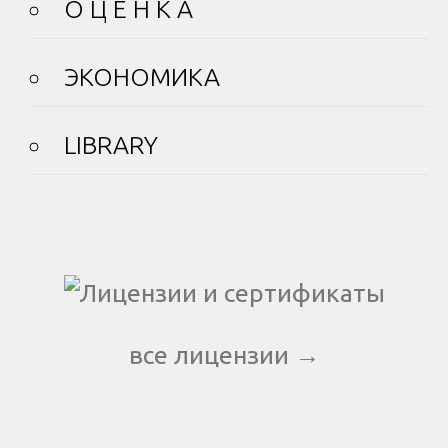
О Ц Е Н К А
ЭКОНОМИКА
LIBRARY
все лицензии →