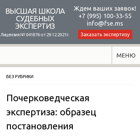
Skip
Ждем ваших заявок!
ВЫСШАЯ ШКОЛА
+7 (995) 100-33-55
to
СУДЕБНЫХ
info@fse.ms
ЭКСПЕРТИЗ
content
Заказать экспертизу
Лицензия № 041876 от 29.12.2021г.
МЕНЮ
БЕЗ РУБРИКИ
Почерковедческая
экспертиза: образец
постановления