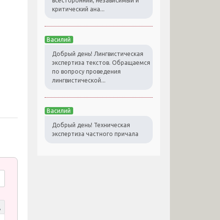
всесторонний, независимый и
критический ана...
Василий
Добрый день! Лингвистическая
экспертиза текстов. Обращаемся
по вопросу проведения
лингвистической...
Василий
Добрый день! Техническая
экспертиза частного причала
д