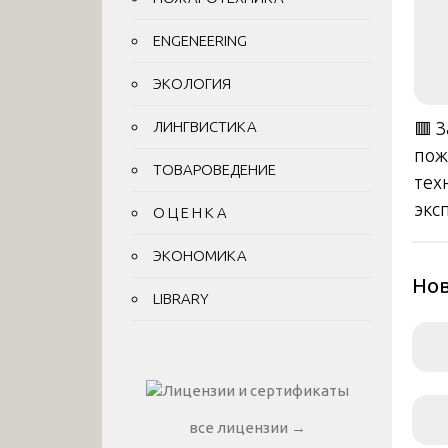
ENGENEERING
ЭКОЛОГИЯ
ЛИНГВИСТИКА
🟥 
пож
ТОВАРОВЕДЕНИЕ
тех
экс
О Ц Е Н К А
ЭКОНОМИКА
Нов
LIBRARY
все лицензии →