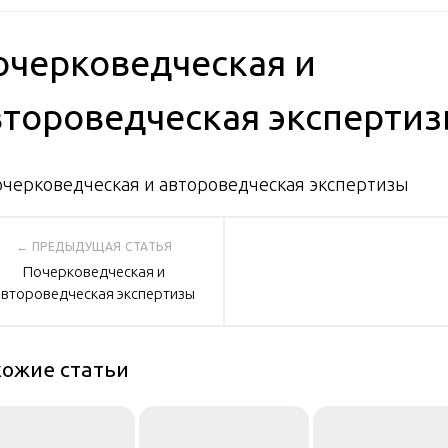
очерковедческая и
второведческая эксперти
вигация
Почерковедческая и
автороведческая экспертизы
писям
ожие статьи