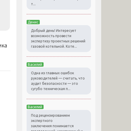
т...
Денис
Добрый день! Интересует
возможность провести
экспертизу проектных решений
ика
газовой котельной. Коте...
Василий
Одна из главных ошибок
руководителей — считать, что
аудит безопасности — это
сугубо техническая п...
Василий
Под рецензированием
экспертного
заключения понимается