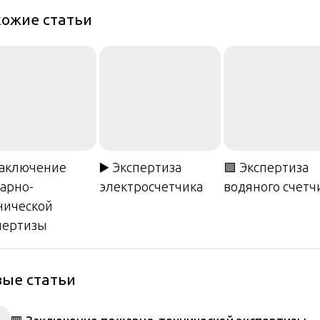
ожие статьи
Заключение
▶️ Экспертиза
🟩 Экспертиза
арно-
электросчетчика
водяного счетч
нической
пертизы
ые статьи