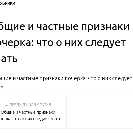
РУБРИКИ
бщие и частные признаки
черка: что о них следует
нать
вигация
Общие и частные признаки
черка: что о них следует знать
писям