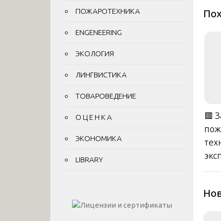
ПОЖАРОТЕХНИКА
Пох
ENGENEERING
ЭКОЛОГИЯ
ЛИНГВИСТИКА
ТОВАРОВЕДЕНИЕ
🟥 
О Ц Е Н К А
пож
ЭКОНОМИКА
тех
экс
LIBRARY
Нов