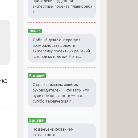
проведения судебной
экспертизы проекта планировки
т...
Денис
Добрый день! Интересует
возможность провести
экспертизу проектных решений
газовой котельной. Коте...
Василий
ика
Одна из главных ошибок
руководителей — считать, что
аудит безопасности — это
сугубо техническая п...
Василий
Под рецензированием
экспертного